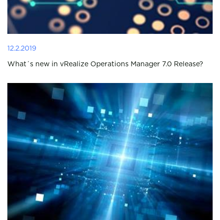
12.2.2019
What´s new in vRealize Operations Manager 7.0 Release?