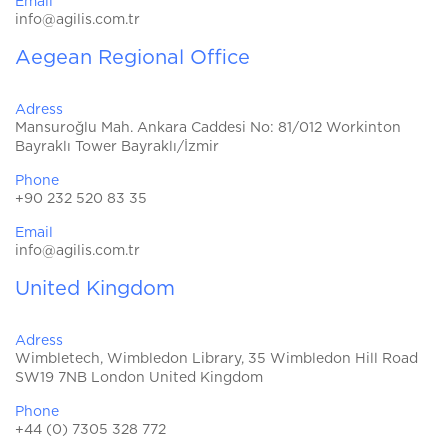
Email
info@agilis.com.tr
Aegean Regional Office
Adress
Mansuroğlu Mah. Ankara Caddesi No: 81/012 Workinton
Bayraklı Tower Bayraklı/İzmir
Phone
+90 232 520 83 35
Email
info@agilis.com.tr
United Kingdom
Adress
Wimbletech, Wimbledon Library, 35 Wimbledon Hill Road
SW19 7NB London United Kingdom
Phone
+44 (0) 7305 328 772