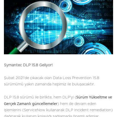
Symantec DLP 15.8 Geliyor!
Şubat 2021'de çıkacak olan Data Loss Prevention 15.8
sürümümü yakın zamanda hepimiz ile buluşacaktır.
Sürüm Yükseltme ve 
DLP 15.8 sürümü ile birlikte, hem DLP'yi (
Gerçek Zamanlı güncellemeler
) hem de devam eden
işlemlerini (ServiceNow kullanarak DLP Incident remediation)
dağıtarak kullanım kolaylığı sağlamada önemli adımlar