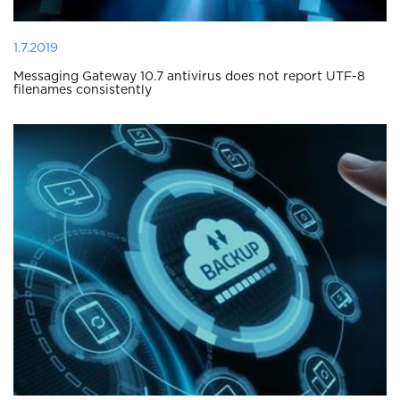
1.7.2019
Messaging Gateway 10.7 antivirus does not report UTF-8
filenames consistently