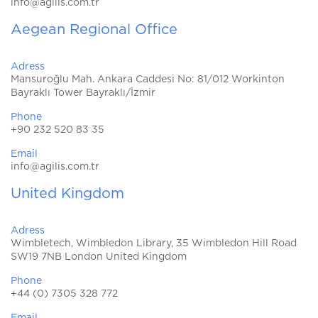
info@agilis.com.tr
Aegean Regional Office
Adress
Mansuroğlu Mah. Ankara Caddesi No: 81/012 Workinton
Bayraklı Tower Bayraklı/İzmir
Phone
+90 232 520 83 35
Email
info@agilis.com.tr
United Kingdom
Adress
Wimbletech, Wimbledon Library, 35 Wimbledon Hill Road
SW19 7NB London United Kingdom
Phone
+44 (0) 7305 328 772